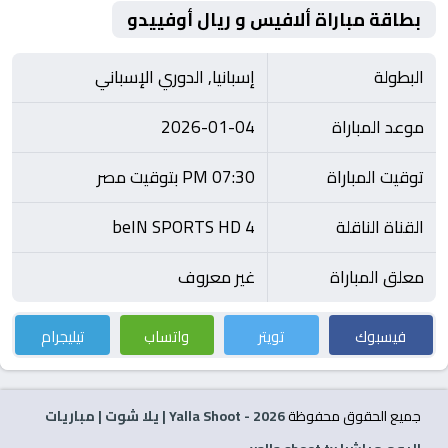
بطاقة مباراة ألافيس و ريال أوفييدو
البطولة
إسبانيا, الدوري الإسباني
موعد المباراة
2026-01-04
توقيت المباراة
07:30 PM بتوقيت مصر
القناة الناقلة
beIN SPORTS HD 4
معلق المباراة
غير معروف
فيسبوك
تويتر
واتساب
تيليجرام
جميع الحقوق محفوظة
2026
- Yalla Shoot | يلا شوت | مباريات