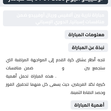
مباراة نارية بين ألافيس وريال أوفييدو ضمن
منافسات إسبانيا, الدوري الإسباني
معلومات المباراة
نبذة عن المباراة
تتجه أنظار عشاق كرة القدم إلى المواجهة المرتقبة التي
ستجمع بين
ألافيس
و
ريال أوفييدو
ضمن منافسات
إسبانيا, الدوري الإسباني
. هذه المباراة تحمل أهمية
كبيرة لكلا الفريقين، حيث يسعى كل منهما لتحقيق الفوز
وحصد النقاط الثمينة.
أهمية المباراة