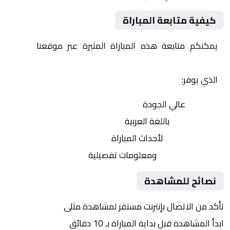
كيفية متابعة المباراة
يمكنكم متابعة هذه المباراة المثيرة عبر موقعنا
Yalla
Shoot | يلا شوت | مباريات اليوم مباشر| yalla shoot tv
الذي يوفر:
بث مباشر
عالي الجودة
تعليق صوتي
باللغة العربية
تحديثات لحظية
لأحداث المباراة
إحصائيات شاملة
ومعلومات تفصيلية
نصائح للمشاهدة
تأكد من الاتصال بإنترنت مستقر لمشاهدة مثلى
ابدأ المشاهدة قبل بداية المباراة بـ 10 دقائق