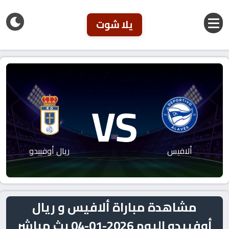
يلا شوت
VS
ألافيس
ريال أوفييدو
مشاهدة مباراة ألافيس و ريال
أوفييدو اليوم 2026-01-04 بث مباشر