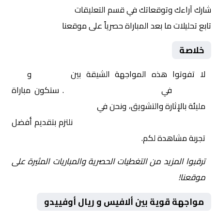
شارك آراءك وتوقعاتك في قسم التعليقات
تابع تحليلات ما بعد المباراة حصرياً على موقعنا
خلاصة
لا تفوتوا هذه المواجهة الشيقة بين
ألافيس
و
ريال
أوفييدو
في
إسبانيا, الدوري الإسباني
. ستكون مباراة
مليئة بالإثارة والتشويق، ونحن في
Yalla Shoot | يلا شوت |
مباريات اليوم مباشر| yalla shoot tv
نلتزم بتقديم أفضل
تجربة مشاهدة لكم.
ترقبوا المزيد من التغطيات الحصرية والمباريات المثيرة على
موقعنا!
مواجهة قوية بين ألافيس و ريال أوفييدو