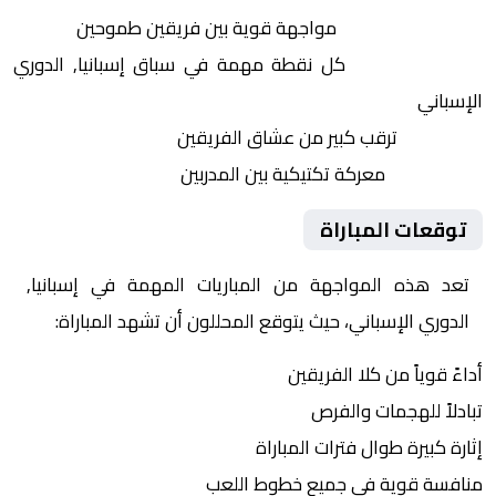
التنافس الشرس:
مواجهة قوية بين فريقين طموحين
النقاط الثمينة:
كل نقطة مهمة في سباق إسبانيا, الدوري
الإسباني
الجماهير:
ترقب كبير من عشاق الفريقين
التكتيكات:
معركة تكتيكية بين المدربين
توقعات المباراة
تعد هذه المواجهة من المباريات المهمة في إسبانيا,
الدوري الإسباني، حيث يتوقع المحللون أن تشهد المباراة:
أداءً قوياً من كلا الفريقين
تبادلاً للهجمات والفرص
إثارة كبيرة طوال فترات المباراة
منافسة قوية في جميع خطوط اللعب