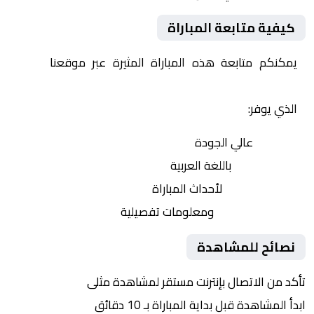
كيفية متابعة المباراة
يمكنكم متابعة هذه المباراة المثيرة عبر موقعنا
Yalla
Shoot | يلا شوت | مباريات اليوم مباشر| yalla shoot tv
الذي يوفر:
بث مباشر
عالي الجودة
تعليق صوتي
باللغة العربية
تحديثات لحظية
لأحداث المباراة
إحصائيات شاملة
ومعلومات تفصيلية
نصائح للمشاهدة
تأكد من الاتصال بإنترنت مستقر لمشاهدة مثلى
ابدأ المشاهدة قبل بداية المباراة بـ 10 دقائق