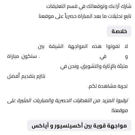
شارك آراءك وتوقعاتك في قسم التعليقات
تابع تحليلات ما بعد المباراة حصرياً على موقعنا
خلاصة
لا تفوتوا هذه المواجهة الشيقة بين
أكسيلسيور
و
أياكس
في
هولندا, الدوري الهولندي
. ستكون مباراة
مليئة بالإثارة والتشويق، ونحن في
Yalla Shoot | يلا شوت |
مباريات اليوم مباشر| yalla shoot tv
نلتزم بتقديم أفضل
تجربة مشاهدة لكم.
ترقبوا المزيد من التغطيات الحصرية والمباريات المثيرة على
موقعنا!
مواجهة قوية بين أكسيلسيور و أياكس