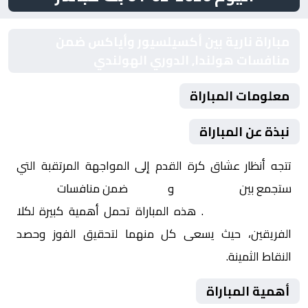
مباراة نارية بين أكسيلسيور وأياكس ضمن
منافسات هولندا, الدوري الهولندي
معلومات المباراة
نبذة عن المباراة
تتجه أنظار عشاق كرة القدم إلى المواجهة المرتقبة التي
ستجمع بين
أكسيلسيور
و
أياكس
ضمن منافسات
هولندا,
الدوري الهولندي
. هذه المباراة تحمل أهمية كبيرة لكلا
الفريقين، حيث يسعى كل منهما لتحقيق الفوز وحصد
النقاط الثمينة.
أهمية المباراة