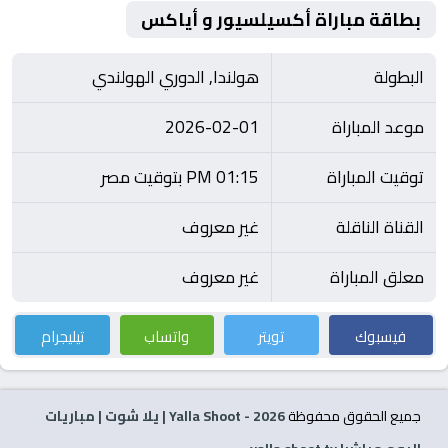
بطاقة مباراة أكسيلسيور و أياكس
البطولة
هولندا, الدوري الهولندي
موعد المباراة
2026-02-01
توقيت المباراة
01:15 PM بتوقيت مصر
القناة الناقلة
غير معروف
معلق المباراة
غير معروف
فيسبوك
تويتر
واتساب
تيليجرام
جميع الحقوق محفوظة
2026
- Yalla Shoot | يلا شوت | مباريات