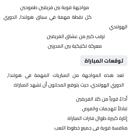
التنافس الشرس:
مواجهة قوية بين فريقين طموحين
النقاط الثمينة:
كل نقطة مهمة في سباق هولندا, الدوري
الهولندي
الجماهير:
ترقب كبير من عشاق الفريقين
التكتيكات:
معركة تكتيكية بين المدربين
توقعات المباراة
تعد هذه المواجهة من المباريات المهمة في هولندا,
الدوري الهولندي، حيث يتوقع المحللون أن تشهد المباراة:
أداءً قوياً من كلا الفريقين
تبادلاً للهجمات والفرص
إثارة كبيرة طوال فترات المباراة
منافسة قوية في جميع خطوط اللعب