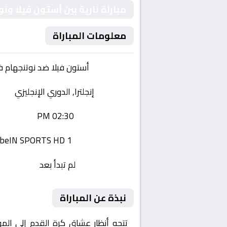
مباراة نارية بين أستون فيلا و
معلومات المباراة
الفريقان:
أستون فيلا ضد نوتنجهام 
البطولة:
إنجلترا, الدوري الإنجليزي
وقت المباراة:
02:30 PM
القناة الناقلة:
beIN SPORTS HD 1
حالة المباراة:
لم تبدأ بعد
نبذة عن المباراة
تتجه أنظار عشاق كرة القدم إلى الم