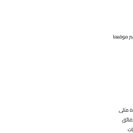
عبر موقعنا
Yalla Shoot | يلا شوت | مباريات اليوم مباشر| yalla shoot tv
ة مثلى
ات