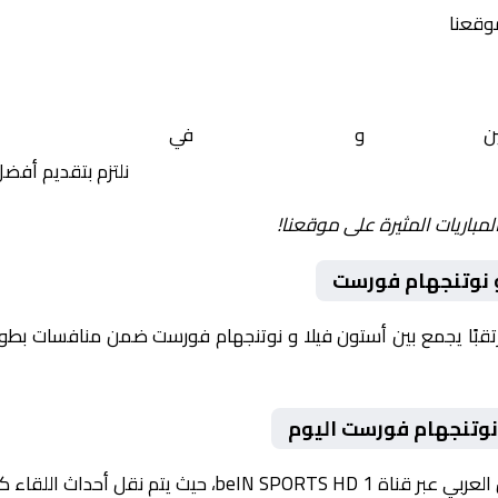
موقعنا
ين
أستون فيلا
و
نوتنجهام فورست
في
إنجلترا, الدوري الإ
نلتزم بتقديم أفض
لمباريات المثيرة على موقعنا!
و نوتنجهام فورست
وم 2026-01-03 لقاءً مرتقبًا يجمع بين أستون فيلا و نوتنجهام فورست ضمن منافسات
نوتنجهام فورست اليوم
داث اللقاء كاملة مع تعليق صوتي مميز.