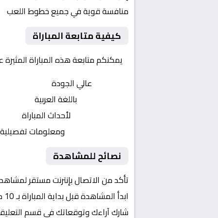
منافسة قوية في جميع خطوط اللعب
كيفية متابعة المباراة
يمكنكم متابعة هذه المباراة المثيرة 
بث مباشر
عالي الجودة
تعليق صوتي
باللغة العربية
تحديثات لحظية
لأحداث المباراة
إحصائيات شاملة
ومعلومات تفصيلية
نصائح للمشاهدة
تأكد من الاتصال بإنترنت مستقر لمشاهد
ابدأ المشاهدة قبل بداية المباراة بـ 10 دقائق
شارك آراءك وتوقعاتك في قسم التعليق