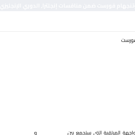
نوتنجهام فورست ضمن منافسات إنجلترا, الدوري الإنجليزي
فورست
واجهة المرتقبة التي ستجمع بين
أستون فيلا
و
نوتنجهام فور