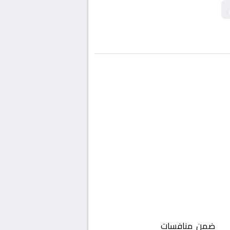
ست
ضمن منافسات
إنجلترا, الدوري