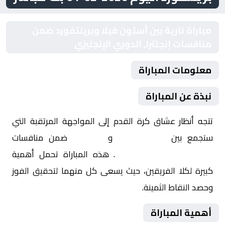
مباراة نارية بين أستون فيلا وبرينتفورد ضمن
منافسات إنجلترا, الدوري الإنجليزي
معلومات المباراة
نبذة عن المباراة
تتجه أنظار عشاق كرة القدم إلى المواجهة المرتقبة التي
ستجمع بين
أستون فيلا
و
برينتفورد
ضمن منافسات
إنجلترا, الدوري الإنجليزي
. هذه المباراة تحمل أهمية
كبيرة لكلا الفريقين، حيث يسعى كل منهما لتحقيق الفوز
وحصد النقاط الثمينة.
أهمية المباراة