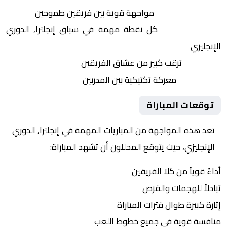
التنافس الشرس:
مواجهة قوية بين فريقين طموحين
النقاط الثمينة:
كل نقطة مهمة في سباق إنجلترا, الدوري
الإنجليزي
الجماهير:
ترقب كبير من عشاق الفريقين
التكتيكات:
معركة تكتيكية بين المدربين
توقعات المباراة
تعد هذه المواجهة من المباريات المهمة في إنجلترا, الدوري
الإنجليزي، حيث يتوقع المحللون أن تشهد المباراة:
أداءً قوياً من كلا الفريقين
تبادلاً للهجمات والفرص
إثارة كبيرة طوال فترات المباراة
منافسة قوية في جميع خطوط اللعب