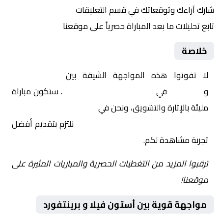
شارك آراءك وتوقعاتك في قسم التعليقات
تابع تحليلات ما بعد المباراة حصرياً على موقعنا
خلاصة
لا تفوتوا هذه المواجهة الشيقة بين
أستون فيلا
و
برينتفورد
في
إنجلترا, الدوري الإنجليزي
. ستكون مباراة
مليئة بالإثارة والتشويق، ونحن في
Yalla Shoot | يلا شوت |
مباريات اليوم مباشر| yalla shoot tv
نلتزم بتقديم أفضل
تجربة مشاهدة لكم.
ترقبوا المزيد من التغطيات الحصرية والمباريات المثيرة على
موقعنا!
مواجهة قوية بين أستون فيلا و برينتفورد