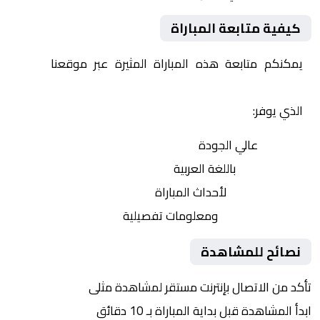
كيفية متابعة المباراة
يمكنكم متابعة هذه المباراة المثيرة عبر موقعنا
Yalla
Shoot | يلا شوت | مباريات اليوم مباشر| yalla shoot tv
الذي يوفر:
بث مباشر
عالي الجودة
تعليق صوتي
باللغة العربية
تحديثات لحظية
لأحداث المباراة
إحصائيات شاملة
ومعلومات تفصيلية
نصائح للمشاهدة
تأكد من الاتصال بإنترنت مستقر لمشاهدة مثلى
ابدأ المشاهدة قبل بداية المباراة بـ 10 دقائق