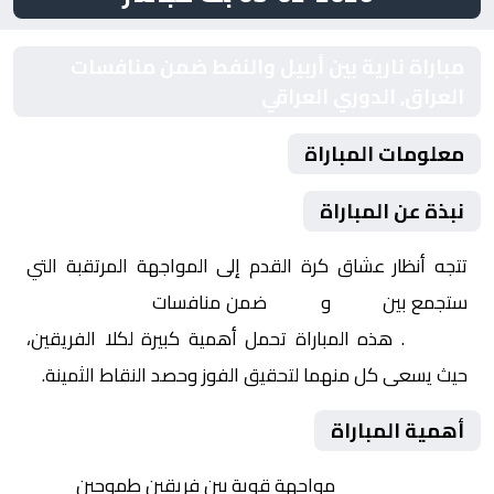
مباراة نارية بين أربيل والنفط ضمن منافسات
العراق, الدوري العراقي
معلومات المباراة
نبذة عن المباراة
تتجه أنظار عشاق كرة القدم إلى المواجهة المرتقبة التي
ستجمع بين
أربيل
و
النفط
ضمن منافسات
العراق, الدوري
العراقي
. هذه المباراة تحمل أهمية كبيرة لكلا الفريقين،
حيث يسعى كل منهما لتحقيق الفوز وحصد النقاط الثمينة.
أهمية المباراة
التنافس الشرس:
مواجهة قوية بين فريقين طموحين