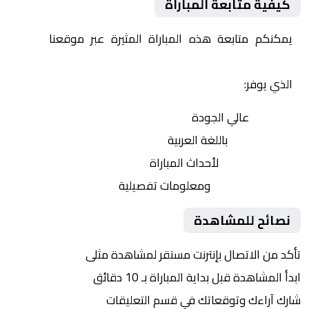
كيفية متابعة المباراة
يمكنكم متابعة هذه المباراة المثيرة عبر موقعنا
Yalla
Shoot | يلا شوت | مباريات اليوم مباشر| yalla shoot tv
الذي يوفر:
بث مباشر
عالي الجودة
تعليق صوتي
باللغة العربية
تحديثات لحظية
لأحداث المباراة
إحصائيات شاملة
ومعلومات تفصيلية
نصائح للمشاهدة
تأكد من الاتصال بإنترنت مستقر لمشاهدة مثلى
ابدأ المشاهدة قبل بداية المباراة بـ 10 دقائق
شارك آراءك وتوقعاتك في قسم التعليقات