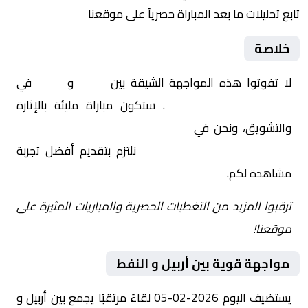
تابع تحليلات ما بعد المباراة حصرياً على موقعنا
خلاصة
لا تفوتوا هذه المواجهة الشيقة بين
أربيل
و
النفط
في
العراق, الدوري العراقي
. ستكون مباراة مليئة بالإثارة
والتشويق، ونحن في
Yalla Shoot | يلا شوت | مباريات
اليوم مباشر| yalla shoot tv
نلتزم بتقديم أفضل تجربة
مشاهدة لكم.
ترقبوا المزيد من التغطيات الحصرية والمباريات المثيرة على
موقعنا!
مواجهة قوية بين أربيل و النفط
يستضيف اليوم 2026-02-05 لقاءً مرتقبًا يجمع بين أربيل و