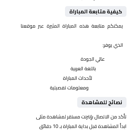
كيفية متابعة المباراة
يمكنكم متابعة هذه المباراة المثيرة عبر موقعنا
Yalla
Shoot | يلا شوت | مباريات اليوم مباشر| yalla shoot tv
الذي يوفر:
بث مباشر
عالي الجودة
تعليق صوتي
باللغة العربية
تحديثات لحظية
لأحداث المباراة
إحصائيات شاملة
ومعلومات تفصيلية
نصائح للمشاهدة
تأكد من الاتصال بإنترنت مستقر لمشاهدة مثلى
ابدأ المشاهدة قبل بداية المباراة بـ 10 دقائق