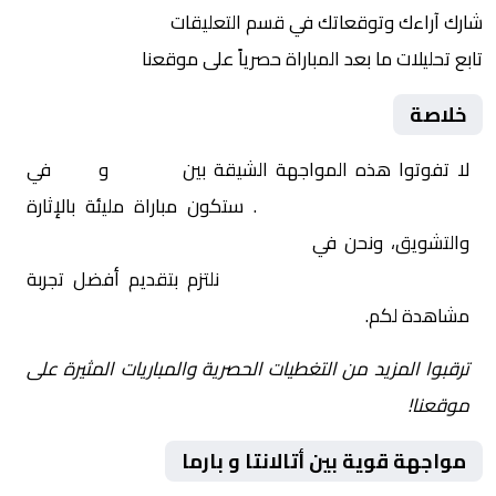
شارك آراءك وتوقعاتك في قسم التعليقات
تابع تحليلات ما بعد المباراة حصرياً على موقعنا
خلاصة
لا تفوتوا هذه المواجهة الشيقة بين
أتالانتا
و
بارما
في
إيطاليا, الدوري الإيطالي
. ستكون مباراة مليئة بالإثارة
والتشويق، ونحن في
Yalla Shoot | يلا شوت | مباريات
اليوم مباشر| yalla shoot tv
نلتزم بتقديم أفضل تجربة
مشاهدة لكم.
ترقبوا المزيد من التغطيات الحصرية والمباريات المثيرة على
موقعنا!
مواجهة قوية بين أتالانتا و بارما