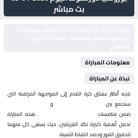
بث مباشر
مباراة نارية بين آينتراخت فرانكفورت وبوروسيا
دورتموند ضمن منافسات ألمانيا, الدوري
الألماني
معلومات المباراة
نبذة عن المباراة
تتجه أنظار عشاق كرة القدم إلى المواجهة المرتقبة التي
ستجمع بين
آينتراخت فرانكفورت
و
بوروسيا دورتموند
ضمن منافسات
ألمانيا, الدوري الألماني
. هذه المباراة
تحمل أهمية كبيرة لكلا الفريقين، حيث يسعى كل منهما
لتحقيق الفوز وحصد النقاط الثمينة.