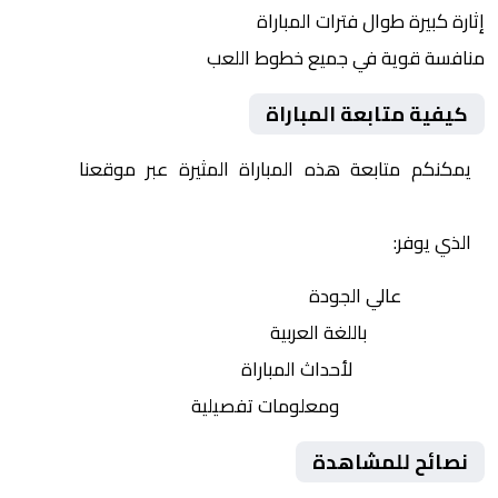
إثارة كبيرة طوال فترات المباراة
منافسة قوية في جميع خطوط اللعب
كيفية متابعة المباراة
يمكنكم متابعة هذه المباراة المثيرة عبر موقعنا
Yalla
Shoot | يلا شوت | مباريات اليوم مباشر| yalla shoot tv
الذي يوفر:
بث مباشر
عالي الجودة
تعليق صوتي
باللغة العربية
تحديثات لحظية
لأحداث المباراة
إحصائيات شاملة
ومعلومات تفصيلية
نصائح للمشاهدة