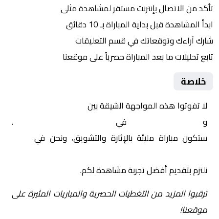
تأكد من الاتصال بإنترنت مستقر لمشاهدة مثلى
ابدأ المشاهدة قبل بداية المباراة بـ 10 دقائق
شارك آراءك وتوقعاتك في قسم التعليقات
تابع تحليلات ما بعد المباراة حصرياً على موقعنا
خلاصة
لا تفوتوا هذه المواجهة الشيقة بين
آينتراخت فرانكفورت
و
بوروسيا دورتموند
في
ألمانيا, الدوري الألماني
.
ستكون مباراة مليئة بالإثارة والتشويق، ونحن في
Yalla
Shoot | يلا شوت | مباريات اليوم مباشر| yalla shoot tv
نلتزم بتقديم أفضل تجربة مشاهدة لكم.
ترقبوا المزيد من التغطيات الحصرية والمباريات المثيرة على
موقعنا!